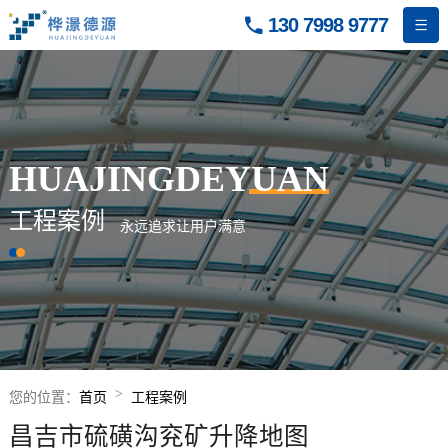
130 7998 9777


HUAJINGDEYUAN
工程案例
永远追求让用户满意
您的位置：
首页
工程案例
昌吉市硫磺沟兖矿升降地图